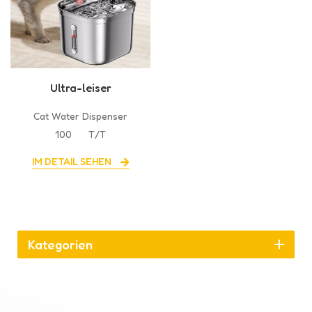
Ultra-leiser
Katzenwasserbrunnen
Cat Water Dispenser
direkt ab Werk
100
T/T
IM DETAIL SEHEN
Kategorien