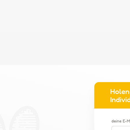
Holen 
Indiv
deine E-M