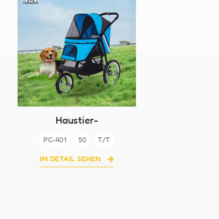
Haustier-
Kinderwagenträger mit
PC-401
50
T/T
großen Rädern
IM DETAIL SEHEN