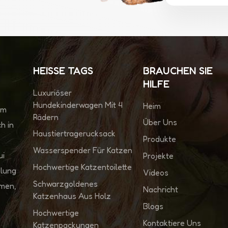
HEISSE TAGS
BRAUCHEN SIE
HILFE
Luxuriöser
Hundekinderwagen Mit 4
Heim
im
Rädern
Über Uns
h in
Haustiertragerucksack
Produkte
Wasserspender Für Katzen
ui
Projekte
Hochwertige Katzentoilette
klung
Videos
Schwarzgoldenes
hmen,
Nachricht
Katzenhaus Aus Holz
Blogs
Hochwertige
Kontaktiere Uns
Katzenpackungen