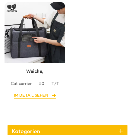
Weiche,
zusammenklappbare
Cat carrier
50
T/T
Reise-Welpentrage
IM DETAIL SEHEN
Kategorien