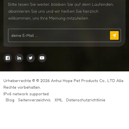
Bitte lesen Sie weiter, bleiben Sie auf dem Laufenden,
abonnieren Sie uns und wir heißen Sie herzlich
willkommen, uns Ihre Meinung mitzuteilen.
Urheberrechte © © 2026 Anhui Hope Pet Products Co., LTD Alle
Rechte vorbehalten.
IPv6 network supported.
Blog
Seitenverzeichnis
XML
Datenschutzrichtlinie