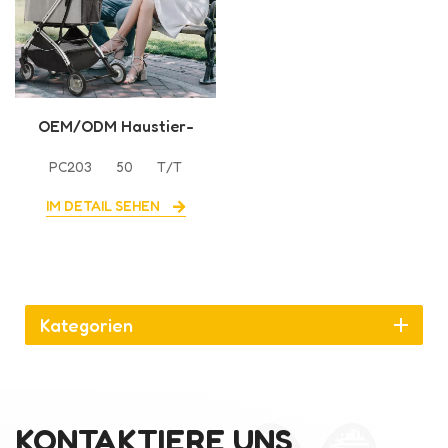
OEM/ODM Haustier-
Kinderwagen, robuster
PC203
50
T/T
Hunde-Kinderwagen mit
hoher Qualität
IM DETAIL SEHEN
Kategorien
KONTAKTIERE UNS