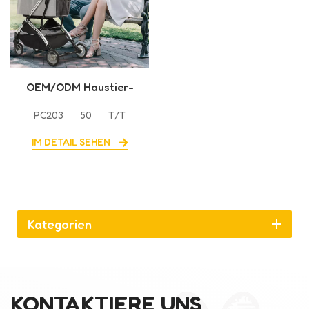
OEM/ODM Haustier-
Kinderwagen, robuster
PC203
50
T/T
Hunde-Kinderwagen mit
hoher Qualität
IM DETAIL SEHEN
Kategorien
KONTAKTIERE UNS