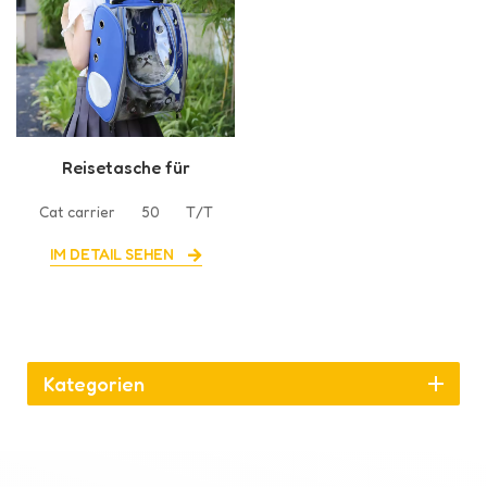
Reisetasche für
Haustierkatzen
Cat carrier
50
T/T
IM DETAIL SEHEN
Kategorien