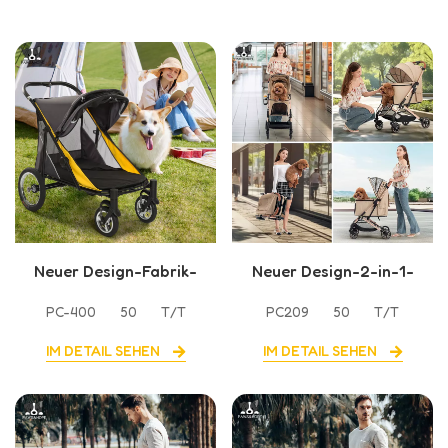
Neuer Design-Fabrik-
Neuer Design-2-in-1-
Großverkauf-
Haustier-Kinderwagen
PC-400
50
T/T
PC209
50
T/T
Haustierkinderwagen
mit großer Kapazität
IM DETAIL SEHEN
IM DETAIL SEHEN