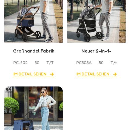
Großhandel Fabrik
Neuer 2-in-1-
Direktverkauf Haustier
Haustierkinderwagen
PC-502
50
T/T
PC503A
50
T/t
Kinderwagen
mit großer Kapazität
IM DETAIL SEHEN
IM DETAIL SEHEN