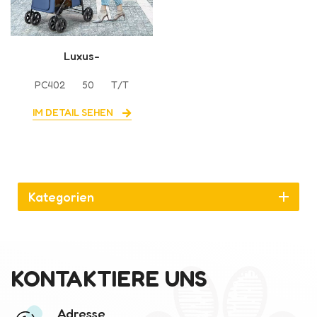
Luxus-
Hundekinderwagen im
PC402
50
T/T
Direktverkauf ab Werk
IM DETAIL SEHEN
Kategorien
KONTAKTIERE UNS
Adresse