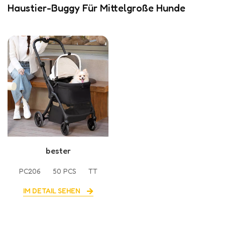
Haustier-Buggy Für Mittelgroße Hunde
bester
Hundekinderwagen für
PC206
50 PCS
TT
mittelgroße Hunde
IM DETAIL SEHEN