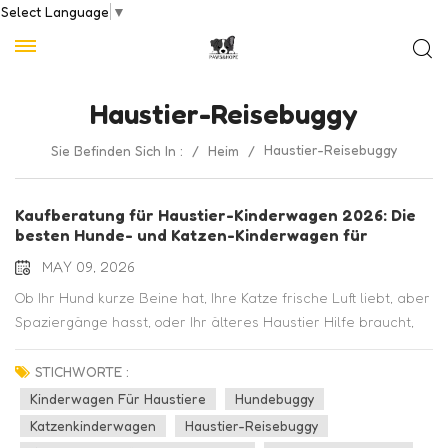
Select Language
▼
Haustier-Reisebuggy
Haustier-Reisebuggy
Sie Befinden Sich In :
/
Heim
/
Kaufberatung für Haustier-Kinderwagen 2026: Die
besten Hunde- und Katzen-Kinderwagen für
Komfort und Sicherheit
MAY 09, 2026
Ob Ihr Hund kurze Beine hat, Ihre Katze frische Luft liebt, aber
Spaziergänge hasst, oder Ihr älteres Haustier Hilfe braucht,
um aktiv zu bleiben – ein Haustierbuggy Das kann den
entscheidenden Unterschied machen. Aber bei so vielen
STICHWORTE :
Optionen, wie wählt man die richtige aus? Hundebuggy oder
Kinderwagen Für Haustiere
Hundebuggy
Katzenbuggy für Ihren pelzigen Freund?In diesem
Katzenkinderwagen
Haustier-Reisebuggy
Kaufberatung für Haustierbuggys 2026Wir werden alles