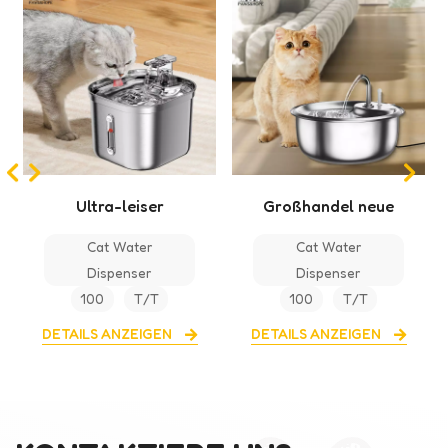
Großhandel neue
Intelligenter
Edelstahltränke für
Katzenwasserspender
Cat Water
Cat Water Dis
Katze
Dispenser
penser
100
T/T
100
T/T
DETAILS ANZEIGEN
DETAILS ANZEIGEN