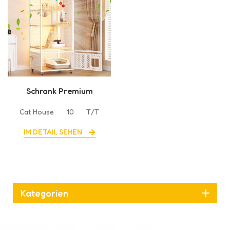
Schrank Premium
Katzenvilla für Zuhause
Cat House
10
T/T
IM DETAIL SEHEN
Kategorien