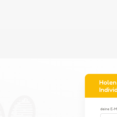
Holen 
Indiv
deine E-M