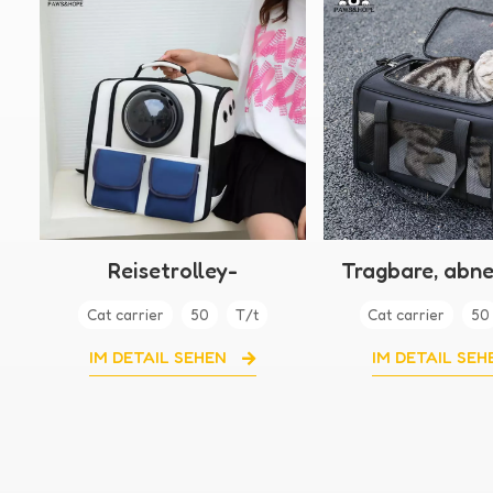
Reisetrolley-
Tragbare, abn
Katzentasche
Haustierta
Cat carrier
50
T/t
Cat carrier
50
IM DETAIL SEHEN
IM DETAIL SE