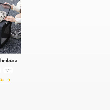
ehmbare
sche
T/T
HEN