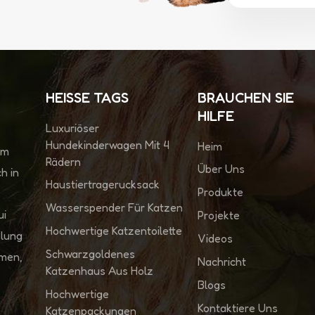
HEISSE TAGS
BRAUCHEN SIE
HILFE
Luxuriöser
Hundekinderwagen Mit 4
Heim
im
Rädern
Über Uns
h in
Haustiertragerucksack
Produkte
Wasserspender Für Katzen
ui
Projekte
Hochwertige Katzentoilette
klung
Videos
Schwarzgoldenes
hmen,
Nachricht
Katzenhaus Aus Holz
Blogs
Hochwertige
Kontaktiere Uns
Katzenpackungen