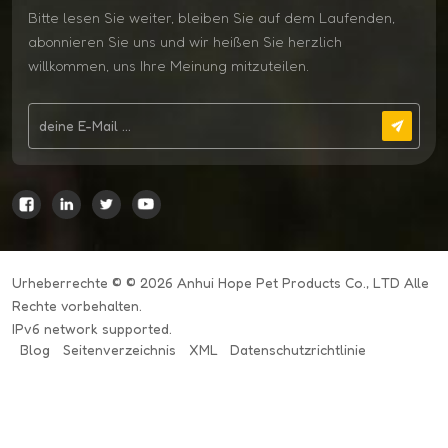
Bitte lesen Sie weiter, bleiben Sie auf dem Laufenden,
abonnieren Sie uns und wir heißen Sie herzlich
willkommen, uns Ihre Meinung mitzuteilen.
Urheberrechte © © 2026 Anhui Hope Pet Products Co., LTD Alle
Rechte vorbehalten.
IPv6 network supported.
Blog
Seitenverzeichnis
XML
Datenschutzrichtlinie