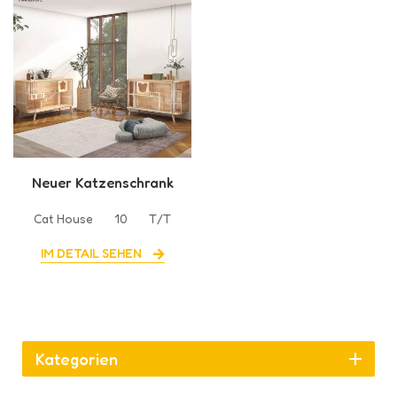
Neuer Katzenschrank
aus Massivholz für den
Cat House
10
T/T
Innenbereich
IM DETAIL SEHEN
Kategorien