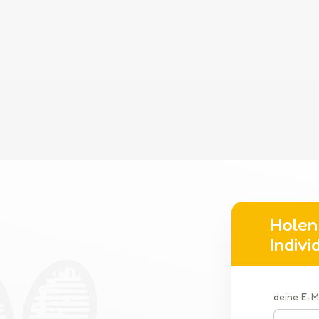
Holen 
Indiv
deine E-M