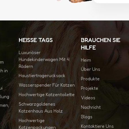
HEISSE TAGS
BRAUCHEN SIE
HILFE
Luxuriöser
Hundekinderwagen Mit 4
Heim
im
Rädern
Über Uns
h in
Haustiertragerucksack
Produkte
Wasserspender Für Katzen
ui
Projekte
Hochwertige Katzentoilette
klung
Videos
Schwarzgoldenes
hmen,
Nachricht
Katzenhaus Aus Holz
Blogs
Hochwertige
Kontaktiere Uns
Katzenpackungen