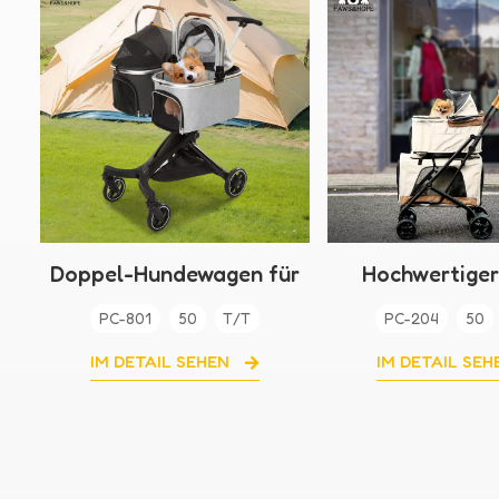
Doppel-Hundewagen für
Hochwertiger
2 Hunde
Doppel-Haus
PC-801
50
T/T
PC-204
50
Kinderwa
IM DETAIL SEHEN
IM DETAIL SE