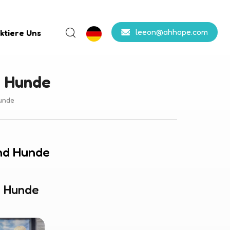
leeon@ahhope.com
ktiere Uns
d Hunde
unde
nd Hunde
d Hunde