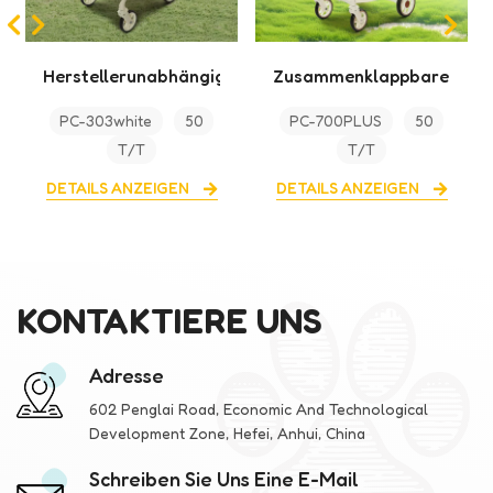
e
Zusammenklappbarer
One-Touch-
Haustier-
faltbarer Haustier-
PC-700PLUS
50
PC-303Pink
50
Kinderwagen mit
Kinderwagen mit
T/T
T/T
kleinem Volumen und
Aufbewahrung
großer Kapazität
DETAILS ANZEIGEN
DETAILS ANZEIGEN
KONTAKTIERE UNS
Adresse
602 Penglai Road, Economic And Technological
Development Zone, Hefei, Anhui, China
Schreiben Sie Uns Eine E-Mail