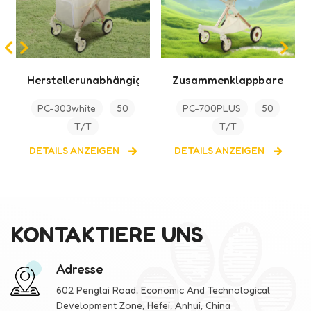
e
Zusammenklappbarer
One-Touch-
Haustier-
faltbarer Haustier-
PC-700PLUS
50
PC-303Pink
50
Kinderwagen mit
Kinderwagen mit
T/T
T/T
kleinem Volumen und
Aufbewahrung
großer Kapazität
DETAILS ANZEIGEN
DETAILS ANZEIGEN
KONTAKTIERE UNS
Adresse
602 Penglai Road, Economic And Technological
Development Zone, Hefei, Anhui, China