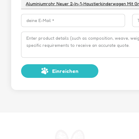
Aluminiumrohr Neuer 2-In-1-Haustierkinderwagen Mit Gr
Einreichen