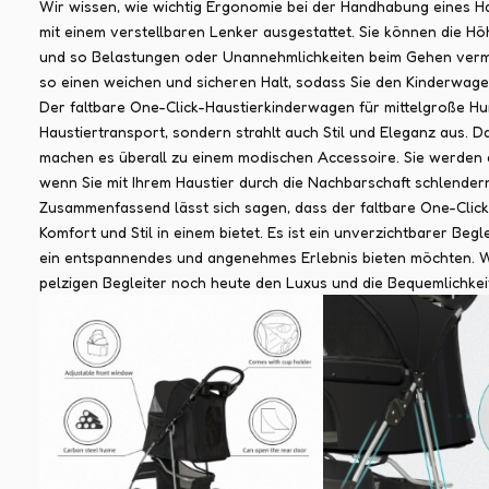
Wir wissen, wie wichtig Ergonomie bei der Handhabung eines Ha
mit einem verstellbaren Lenker ausgestattet. Sie können die H
und so Belastungen oder Unannehmlichkeiten beim Gehen vermei
so einen weichen und sicheren Halt, sodass Sie den Kinderwage
Der faltbare One-Click-Haustierkinderwagen für mittelgroße Hun
Haustiertransport, sondern strahlt auch Stil und Eleganz aus.
machen es überall zu einem modischen Accessoire. Sie werden al
wenn Sie mit Ihrem Haustier durch die Nachbarschaft schlender
Zusammenfassend lässt sich sagen, dass der faltbare One-Clic
Komfort und Stil in einem bietet. Es ist ein unverzichtbarer Begl
ein entspannendes und angenehmes Erlebnis bieten möchten. 
pelzigen Begleiter noch heute den Luxus und die Bequemlichke