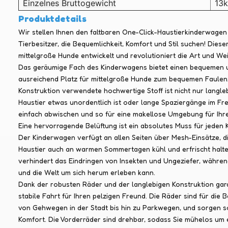
Einzelnes Bruttogewicht
13
Produktdetails
Wir stellen Ihnen den faltbaren One-Click-Haustierkinderwagen 
Tierbesitzer, die Bequemlichkeit, Komfort und Stil suchen! Dies
mittelgroße Hunde entwickelt und revolutioniert die Art und Wei
Das geräumige Fach des Kinderwagens bietet einen bequemen und 
ausreichend Platz für mittelgroße Hunde zum bequemen Faulenz
Konstruktion verwendete hochwertige Stoff ist nicht nur langlebi
Haustier etwas unordentlich ist oder lange Spaziergänge im Fr
einfach abwischen und so für eine makellose Umgebung für Ihre
Eine hervorragende Belüftung ist ein absolutes Muss für jeden
Der Kinderwagen verfügt an allen Seiten über Mesh-Einsätze, di
Haustier auch an warmen Sommertagen kühl und erfrischt halte
verhindert das Eindringen von Insekten und Ungeziefer, während
und die Welt um sich herum erleben kann.
Dank der robusten Räder und der langlebigen Konstruktion gar
stabile Fahrt für Ihren pelzigen Freund. Die Räder sind für die
von Gehwegen in der Stadt bis hin zu Parkwegen, und sorgen s
Komfort. Die Vorderräder sind drehbar, sodass Sie mühelos um