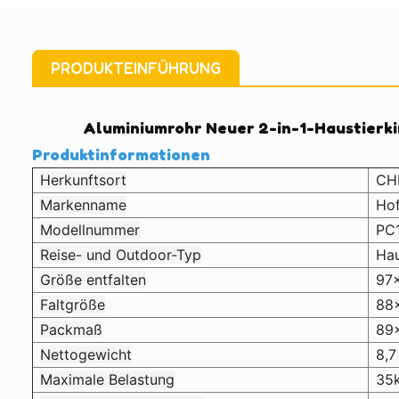
PRODUKTEINFÜHRUNG
Aluminiumrohr Neuer 2-in-1-Haustierk
Produktinformationen
Herkunftsort
CH
Markenname
Ho
Modellnummer
PC
Reise- und Outdoor-Typ
Hau
Größe entfalten
97
Faltgröße
88
Packmaß
89
Nettogewicht
8,7
Maximale Belastung
35