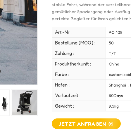
stabile Fahrt, während der verstellbar
gemütlicher Spaziergang oder Ausflug i
perfekte Begleiter für Ihren geliebten 
Art.-Nr :
PC-108
Bestellung (MOQ) :
50
Zahlung :
T/T
Produktherkunft :
China
Farbe :
customizab
Hafen :
Shanghai，
Vorlaufzeit :
60Days
Gewicht :
9.5kg
JETZT ANFRAGEN