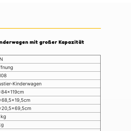
inderwagen mit großer Kapazität
N
ffnung
108
stier-Kinderwagen
x84x119cm
x68,5x19,5cm
x20,5x69,5cm
 kg
kg