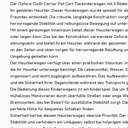
Der Oxford Cloth Carrier Pet Cart Tierkinderwagen mit 4 Rädern
Ihr geliebtes Haustier. Dieser Hundewagen wurde speziell für 
Freundes entwickelt. Die robuste, langlebige Konstruktion sorgt
hervorragende Stabilität und reibungslose Bewegung auf unter
Mit einem geräumigen Innenraum bietet dieser Haustierwagen au
oder liegen kann. Das bei der Konstruktion verwendete Oxford-S
atmungsaktiv und bietet Ihrem Haustier während der gesamten
an den Seiten und oben sorgen für hervorragende Belüftung und S
Umgebung genießen kann.
Der Haustierwagen verfügt über einen praktischen Stauraum, in
die Ihr Haustier unterwegs benötigt. Ob Lebensmittel, Wasser,
organisiert und leicht zugänglich aufbewahren. Das Aufbewahru
und die Sicherheit Ihrer Gegenstände während des Transports g
Die Bedienung dieses Kinderwagens ist ein Kinderspiel. Die um
müheloses Manövrieren durch überfüllte Straßen oder enge Weg
Bremssystem, das bei Bedarf für zusätzliche Stabilität sorgt. De
perfekte Höhe für bequemes Schieben finden.
Sicherheit hat bei diesem Haustierwagen oberste Priorität. De
Stabilität und verhindern ein Umkippen, selbst bei holprigem