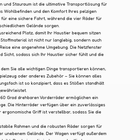
 und Stauraum ist die ultimative Transportlösung für
das Wohlbefinden und den Komfort Ihres pelzigen
 für eine sichere Fahrt, während die vier Räder für
schiedlichem Gelände sorgen.
sreichend Platz, damit Ihr Haustier bequem sitzen
toffmaterial ist nicht nur langlebig, sondern auch
 Reise eine angenehme Umgebung. Die Netzfenster
icht, sodass sich Ihr Haustier sicher fühlt und die
 dem Sie alle wichtigen Dinge transportieren können,
 Spielzeug oder anderes Zubehör – Sie können alles
ngsfach ist so konzipiert, dass es Stößen standhält
ewährleistet.
 360 Grad drehbaren Vorderräder ermöglichen ein
e. Die Hinterräder verfügen über ein zuverlässiges
r ergonomische Griff ist verstellbar, sodass Sie die
r stabile Rahmen und die robusten Räder sorgen für
 oder unebenem Gelände. Der Wagen verfügt außerdem