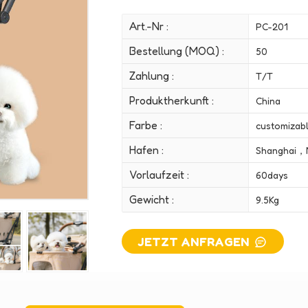
Art.-Nr :
PC-201
Bestellung (MOQ) :
50
Zahlung :
T/T
Produktherkunft :
China
Farbe :
customizab
Hafen :
Shanghai，
Vorlaufzeit :
60days
Gewicht :
9.5Kg
JETZT ANFRAGEN