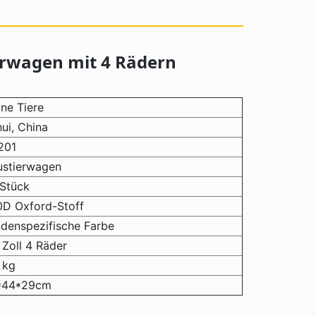
erwagen mit 4 Rädern
ine Tiere
ui, China
201
ustierwagen
Stück
0D Oxford-Stoff
denspezifische Farbe
 Zoll 4 Räder
 kg
*44*29cm