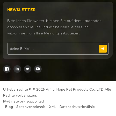
NEWSLETTER
Bitte lesen Sie weiter, bleiben Sie auf dem Laufenden,
abonnieren Sie uns und wir heißen Sie herzlich
willkommen, uns Ihre Meinung mitzuteilen.
Urheberrechte © © 2026 Anhui Hope Pet Products Co., LTD Alle
Rechte vorbehalten.
IPv6 network supported.
Blog
Seitenverzeichnis
XML
Datenschutzrichtlinie