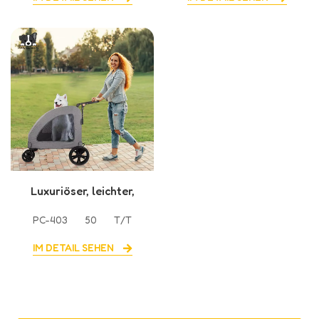
Rädern
Luxuriöser, leichter,
faltbarer Haustier-
PC-403
50
T/T
Kinderwagen mit 4
Rädern
IM DETAIL SEHEN