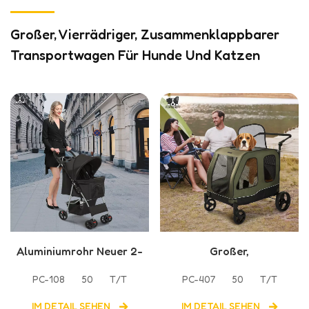
Großer, Vierrädriger, Zusammenklappbarer
Transportwagen Für Hunde Und Katzen
Aluminiumrohr Neuer 2-
Großer,
in-1-
zusammenklappbarer
PC-108
50
T/T
PC-407
50
T/T
Haustierkinderwagen
Transportwagen für
mit großer Kapazität
Hunde und Katzen mit 4
IM DETAIL SEHEN
IM DETAIL SEHEN