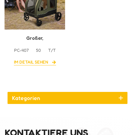
Großer,
zusammenklappbarer
PC-407
50
T/T
Transportwagen für
Hunde und Katzen mit 4
IM DETAIL SEHEN
Rädern
Kategorien
KONTAKTIERE UNS