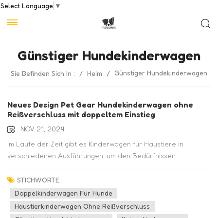
Select Language
▼
Günstiger Hundekinderwagen
Günstiger Hundekinderwagen
Sie Befinden Sich In :
/
Heim
/
Neues Design Pet Gear Hundekinderwagen ohne
Reißverschluss mit doppeltem Einstieg
NOV 21, 2024
Im Laufe der Zeit gibt es Kinderwagen für Haustiere in
verschiedenen Ausführungen, um den Bedürfnissen
verschiedener Haustiere gerecht zu werden. Heute möchte
ich einen neuen Typ von Haustierkinderwagen vorstellen, der
STICHWORTE :
speziell für große Hunde entwickelt wurde. 1. Verbesserter
Doppelkinderwagen Für Hunde
Komfort: Der vordere Reißverschluss wurde durch einen One-
Haustierkinderwagen Ohne Reißverschluss
Touch-Kunststoffriegel ersetzt, der die Bedienung erleichtert.