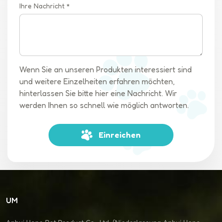
Fahrt ein gemütliches und entspannendes Erlebnis. Diese
Ihre Nachricht *
geräumige und komfortable Umgebung trägt dazu bei, Ängste
und Unannehmlichkeiten zu lindern, die Hunde in der
Einzäunung verspüren könnten. 6. Einfache Manövrierbarkeit:
Trotz seiner Größe ist der Haustierkinderwagen auf einfache
Manövrierbarkeit ausgelegt. Dank der robusten Räder, der
Wenn Sie an unseren Produkten interessiert sind
sanften Federung und des ergonomischen Griffs können
und weitere Einzelheiten erfahren möchten,
Tierbesitzer mühelos durch verschiedene Gelände navigieren.
hinterlassen Sie bitte hier eine Nachricht. Wir
Dies gewährleistet eine reibungslose und komfortable Fahrt
werden Ihnen so schnell wie möglich antworten.
sowohl für das Haustier als auch für den Besitzer.
Zusammenfassend lässt sich sagen, dass diese neue Art von
Einreichen
Kinderwagen für große Hunde mehr Komfort, verbesserte
Zugänglichkeit und verbesserte Sicherheitsfunktionen bietet
und unseren Freunden ein komfortables und sicheres
Transportmittel bietet.
UM