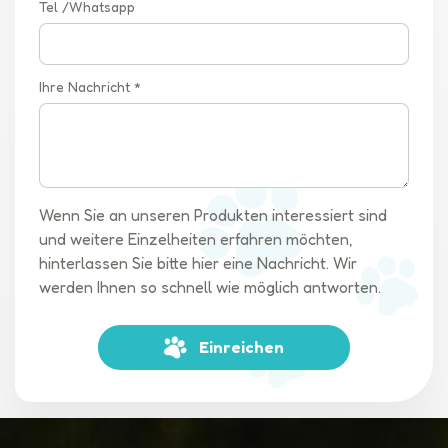
Tel /Whatsapp
Zusammenarbeit und ermöglichte es uns, unsere
Produktangebote auf der Grundlage realer Erkenntnisse zu
entwickeln und zu verfeinern. Abschluss:Die CBME-Messe
Ihre Nachricht *
2024 erwies sich als unschätzbare Erfahrung für unser
Bestreben, die Kinderwagenbranche zu revolutionieren. Indem
wir auf Kundenfeedback achten und uns an der Forschung im
Ausland beteiligen, widmen wir uns der Herstellung
innovativer und qualitativ hochwertiger Haustierkinderwagen,
die den sich verändernden Anforderungen von Tierbesitzern
Wenn Sie an unseren Produkten interessiert sind
weltweit gerecht werden. Seien Sie gespannt auf weitere
und weitere Einzelheiten erfahren möchten,
spannende Updates, während wir Ihren pelzigen Begleitern
hinterlassen Sie bitte hier eine Nachricht. Wir
weiterhin die beste Kinderwagentechnologie bieten. Denken
werden Ihnen so schnell wie möglich antworten.
Sie daran, dass in unserem Unternehmen das Wohlergehen
und das Glück Ihres Haustieres oberste Priorität haben!
Einreichen