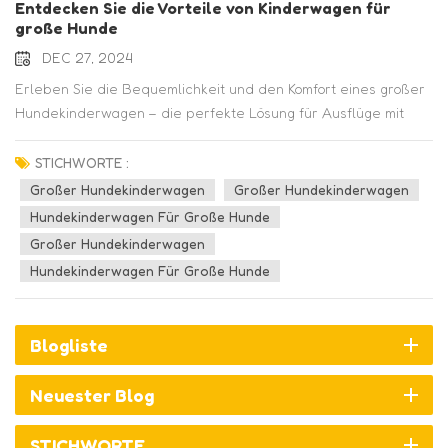
Entdecken Sie die Vorteile von Kinderwagen für
große Hunde
DEC 27, 2024
Erleben Sie die Bequemlichkeit und den Komfort eines großer
Hundekinderwagen – die perfekte Lösung für Ausflüge mit
Ihrem geliebten pelzigen Begleiter, bietet viel Platz, einfache
Manövrierfähigkeit und erhöhte Sicherheit.In diesem Artikel
STICHWORTE :
gehen wir näher auf die Vorteile der Verwendung großer
Großer Hundekinderwagen
Großer Hundekinderwagen
Hundekinderwagen ein. Diese vielseitigen und praktischen
Hundekinderwagen Für Große Hunde
Accessoires erfreuen sich bei Haustierbesitzern großer
Großer Hundekinderwagen
Beliebtheit, die bequeme und bequeme
Hundekinderwagen Für Große Hunde
Transportmöglichkeiten für ihre pelzigen Freunde suchen. Mit
ihren zahlreichen Vorteilen bieten große Hundekinderwagen
sowohl für Haustiere als auch für ihre Besitzer ein
Blogliste
angenehmes Erlebnis.1. Verbesserte Mobilität und Komfort1.1.
Freiheit, Ihren großen Hund auf verschiedene Ausflüge
Neuester Blog
mitzunehmen:Mit einem großen Hundekinderwagen können Sie
Outdoor-Aktivitäten genießen und Ihren pelzigen Begleiter
STICHWORTE