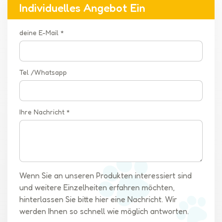
während der gesamten Reise.1.3. Reduzierte Belastung der
Individuelles Angebot Ein
Gelenke und Muskeln Ihres Hundes:Große Hunde,
insbesondere solche mit zunehmendem Alter oder
deine E-Mail *
eingeschränkter Mobilität, können von der Verwendung eines
Kinderwagens stark profitieren. Durch die sanfte und
gepolsterte Fahrt trägt der Kinderwagen dazu bei, die
Tel /Whatsapp
Gelenke und Muskeln Ihres Hundes zu entlasten. Dies ist
besonders vorteilhaft für Hunde mit Arthritis, Hüftdysplasie
oder anderen Gesundheitszuständen, die ihre Mobilität
einschränken. Der Kinderwagen fungiert als unterstützender
Ihre Nachricht *
und komfortabler Raum, sodass Ihr Hund ohne unnötige
Schmerzen oder Beschwerden mit Ihnen reisen kann.2.
Sicherheit und Komfort2.1 Sicherer Schutz für Ihren Hund
während der Fahrt: Große Hundekinderwagen bieten Ihrem
pelzigen Freund einen sicheren und geschlossenen Raum und
Wenn Sie an unseren Produkten interessiert sind
verhindern so, dass er wegläuft oder in gefährliche Situationen
und weitere Einzelheiten erfahren möchten,
gerät. Die robuste Konstruktion und die zuverlässigen
hinterlassen Sie bitte hier eine Nachricht. Wir
Verriegelungsmechanismen sorgen dafür, dass Ihr Hund
werden Ihnen so schnell wie möglich antworten.
jederzeit sicher im Kinderwagen bleibt. 2.2 Schutz vor