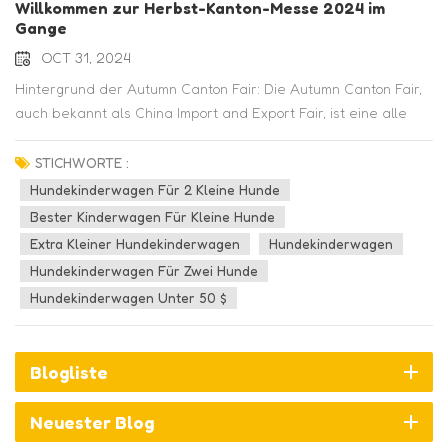
Willkommen zur Herbst-Kanton-Messe 2024 im
Gange
OCT 31, 2024
Hintergrund der Autumn Canton Fair: Die Autumn Canton Fair,
auch bekannt als China Import and Export Fair, ist eine alle
zwei Jahre stattfindende Fachmesse in Guangzhou, China. Sie
gilt als eine der größten und umfassendsten Messen der Welt.
STICHWORTE :
Die Messe wurde erstmals 1957 ins Leben gerufen und hat
Hundekinderwagen Für 2 Kleine Hunde
sich seitdem zu einer wichtigen Plattform für den
Bester Kinderwagen Für Kleine Hunde
internationalen Handel zwischen China und dem Rest der
Extra Kleiner Hundekinderwagen
Hundekinderwagen
Welt entwickelt. Sie wird vom Handelsministerium der
Hundekinderwagen Für Zwei Hunde
Volksrepublik China und der Provinzregierung Guangdong
Hundekinderwagen Unter 50 $
organisiert. Die Autumn Canton Fair präsentiert eine breite
Palette von Produkten aus verschiedenen Branchen, darunter
Elektronik, Haushaltsgeräte, Textilien, Maschinen, Eisenwaren
Blogliste
und mehr. Sie zieht Tausende von Ausstellern und Käufern aus
der ganzen Welt an und bietet ihnen die Möglichkeit,
Neuester Blog
Geschäftsbeziehungen aufzubauen, Geschäfte auszuhandeln