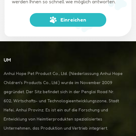
werden Ihnen so schnell wie möglich antworten.
Haustiere zu transportieren und das Verletzungsrisiko zu
minimieren. (4) Trends bei multifunktionalen Designs Moderne
Einreichen
Kinderwagen für Haustiere entwickeln sich zu
multifunktionalen Produkten, die als Einkaufswagen,
Transportbox und mehr dienen können. Diese Vielseitigkeit
spricht ein breiteres Spektrum von Verbrauchern an. (5)
Integration intelligenter Technologie Das Aufkommen
intelligenter Kinderwagen für Haustiere, die mit GPS-Tracking
UM
und Gesundheitsüberwachungsfunktionen ausgestattet sind,
verbessert das Benutzererlebnis und erfüllt die Bedürfnisse
Anhui Hope Pet Product Co., Ltd. (Niederlassung Anhui Hope
technisch versierter Haustierbesitzer. (6) Wachstum des E-
Children's Products Co., Ltd.) wurde im November 2009
Commerce und der Marktkanäle Der Aufstieg des Online-
gegründet. Der Sitz befindet sich in der Penglai Road Nr.
Shoppings ermöglicht es Verbrauchern, problemlos auf
verschiedene Marken und Stile von Kinderwagen für Haustiere
602, Wirtschafts- und Technologieentwicklungszone, Stadt
zuzugreifen, was die Marktreichweite und Zugänglichkeit
Hefei, Anhui Provinz. Es ist ein auf die Forschung und
erweitert. (7) Schwerpunkt auf Nachhaltigkeit Viele
Entwicklung von Heimtierprodukten spezialisiertes
Verbraucher bevorzugen umweltfreundliche Materialien und
Unternehmen, das Produktion und Vertrieb integriert.
nachhaltige Produktionspraktiken, was einen Trend zu