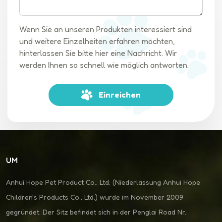
Design, dem Ein-Klick-Klappmechanismus, dem Getränkehalter
und der Aufbewahrungstasche ist dieser Kinderwagen für
Haustierbesitzer überall ein echter Wendepunkt. Lassen Sie
Wenn Sie an unseren Produkten interessiert sind
sich die Gelegenheit nicht entgehen, Ihrem Haustier den
und weitere Einzelheiten erfahren möchten,
Komfort und Luxus zu bieten, den es verdient. Bestellen Sie
hinterlassen Sie bitte hier eine Nachricht. Wir
noch heute Ihren Kinderwagen und erleben Sie gemeinsam
werden Ihnen so schnell wie möglich antworten.
unvergessliche Abenteuer.
Einreichen
UM
Anhui Hope Pet Product Co., Ltd. (Niederlassung Anhui Hope
Children's Products Co., Ltd.) wurde im November 2009
gegründet. Der Sitz befindet sich in der Penglai Road Nr.