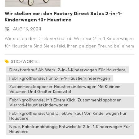
Wir stellen vor: den Factory Direct Sales 2-in-1-
Kinderwagen für Haustiere
AUG 16, 2024
Wir stellen den Direktverkauf ab Werk vor 2-in-1-Kinderwagen
für Haustiere Sind Sie es leid, Ihren pelzigen Freund bei einem
Spaziergang oder Ausflug zurückzulassen? Dann sind Sie bei
unserem 2-in-1-Kinderwagen für Haustiere im Direktverkauf
STICHWORTE :
ab Werk genau richtig! Dieser Kinderwagen wurde im Hinblick
Direktverkauf Ab Werk: 2-In-1-Kinderwagen Für Haustiere
auf Komfort und Bequemlichkeit entwickelt und ist ein Muss für
Fabrikgroßhandel Für 2-In-1-Haustierkinderwagen
Tierbesitzer, die viel unterwegs sind. Eines der
Zusammenklappbarer Haustierkinderwagen Mit Kleinem
herausragenden Merkmale unseres Kinderwagen für
Volumen Und Großer Kapazität
Haustiere ist seine 2-in-1-Funktionalität. Ihr Haustier kann
Fabrikgroßhandel Mit Einem Klick, Zusammenklappbarer
Vierrad-Haustierkinderwagen
nicht nur eine gemütliche Fahrt genießen, sondern der
Kinderwagen lässt sich auch problemlos in eine Transportbox
Fabrikgroßhandel Und Direktverkauf Von Kinderwagen Für
Haustiere
umwandeln. Dieses vielseitige Design ermöglicht Ihnen den
Neue, Fabrikunabhängig Entwickelte 2-In-1-Kinderwagen Für
nahtlosen Übergang von einem Spaziergang im Park zu einem
Haustiere
Ausflug in die Tierarztpraxis. Mit unserem faltbaren