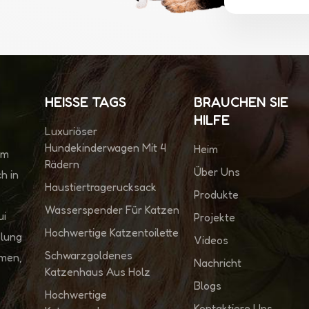
HEISSE TAGS
BRAUCHEN SIE
HILFE
Luxuriöser
Hundekinderwagen Mit 4
Heim
im
Rädern
Über Uns
h in
Haustiertragerucksack
Produkte
Wasserspender Für Katzen
ui
Projekte
Hochwertige Katzentoilette
klung
Videos
Schwarzgoldenes
hmen,
Nachricht
Katzenhaus Aus Holz
Blogs
Hochwertige
Kontaktiere Uns