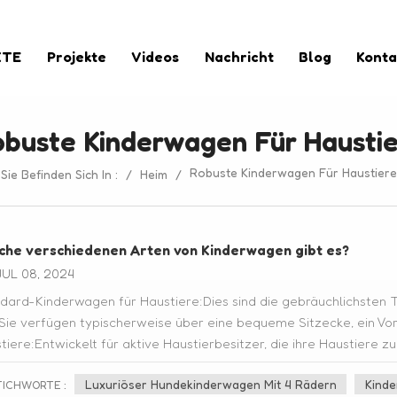
KTE
Projekte
Videos
Nachricht
Blog
Konta
buste Kinderwagen Für Hausti
Robuste Kinderwagen Für Haustiere
Sie Befinden Sich In :
/
Heim
/
che verschiedenen Arten von Kinderwagen gibt es?
UL 08, 2024
dard-Kinderwagen für Haustiere:Dies sind die gebräuchlichsten T
.Sie verfügen typischerweise über eine bequeme Sitzecke, ein V
tiere:Entwickelt für aktive Haustierbesitzer, die ihre Haustier
ügen in der Regel über größere, luftgefüllte Reifen, Federungssy
Luxuriöser Hundekinderwagen Mit 4 Rädern
Kinde
sanfte und stabile Fahrten. Umwandelbare Kinderwagen für Haust
TICHWORTE :