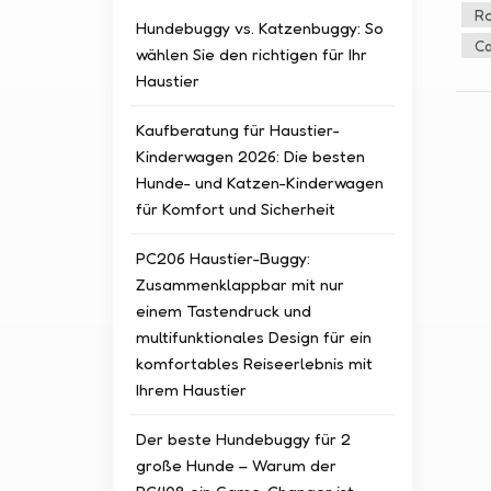
eine
Ro
Hundebuggy vs. Katzenbuggy: So
die 
Ca
wählen Sie den richtigen für Ihr
mehr
Haustier
mehr
zusa
Kaufberatung für Haustier-
Verk
Kinderwagen 2026: Die besten
Ober
Hunde- und Katzen-Kinderwagen
um a
für Komfort und Sicherheit
zusä
Desi
PC206 Haustier-Buggy:
Tier
Zusammenklappbar mit nur
umge
einem Tastendruck und
klei
multifunktionales Design für ein
komp
komfortables Reiseerlebnis mit
verf
Ihrem Haustier
Peta
Haus
Der beste Hundebuggy für 2
Unte
große Hunde – Warum der