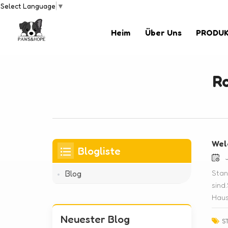
Select Language
▼
Heim
Über Uns
PRODU
Ro
Wel
Blogliste
J
Stan
Blog
sind
Haus
verf
Neuester Blog
für 
S