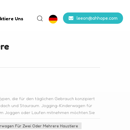
leeon@ahhope.com
ktiere Uns
ere
ypen, die für den täglichen Gebrauch konzipiert
ordach und Stauraum. Jogging-Kinderwagen für
e zum Joggen oder Laufen mitnehmen möchten.Sie
steme und ein leichtes, aerodynamisches Design
rwagen Für Zwei Oder Mehrere Haustiere
iere:Diese Kinderwagen können in eine Trage,