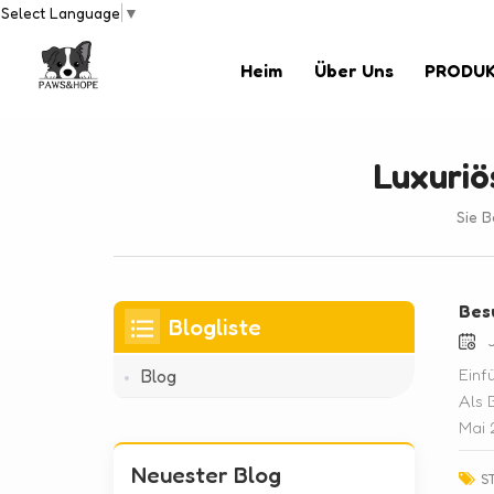
Select Language
▼
Heim
Über Uns
PRODU
Luxuriö
Sie B
Bes
Blogliste
J
Einf
Blog
Als 
Mai 
Vera
Neuester Blog
Kind
S