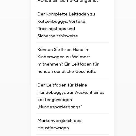
PC408 ein Game-Changer ist
HOPE
Haus
Der komplette Leitfaden zu
auße
Katzenbuggys: Vorteile,
scha
Trainingstipps und
Sicherheitshinweise
Können Sie Ihren Hund im
Kinderwagen zu Walmart
mitnehmen? Ein Leitfaden für
hundefreundliche Geschäfte
Der Leitfaden für kleine
Hundebuggys zur Auswahl eines
kostengünstigen
„Hundespaziergangs“
Markenvergleich des
Haustierwagen