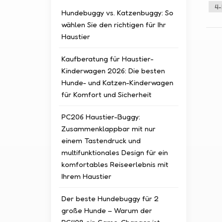
gewä
4-
Hundebuggy vs. Katzenbuggy: So
samm
wählen Sie den richtigen für Ihr
Tier
Haustier
auf 
der 
Kaufberatung für Haustier-
vers
Kinderwagen 2026: Die besten
Akti
Hunde- und Katzen-Kinderwagen
Gesp
für Komfort und Sicherheit
Funk
Sitz
PC206 Haustier-Buggy:
inte
Zusammenklappbar mit nur
gewä
einem Tastendruck und
Verb
multifunktionales Design für ein
zusä
komfortables Reiseerlebnis mit
HOPE
Ihrem Haustier
die 
Haus
Der beste Hundebuggy für 2
Haus
große Hunde – Warum der
samm