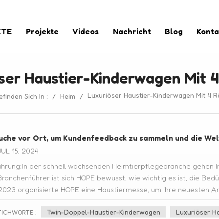
KTE
Projekte
Videos
Nachricht
Blog
Konta
ser Haustier-Kinderwagen Mit 
Luxuriöser Haustier-Kinderwagen Mit 4 R
efinden Sich In :
/
Heim
/
uche vor Ort, um Kundenfeedback zu sammeln und die Wel
UL 15, 2024
ührung:In der schnell wachsenden Heimtierpflegebranche gehen I
Branchenführer ist sich HOPE bewusst, wie wichtig es ist, die Bed
2023 organisierte HOPE eine Haustiermesse, um ihre neuesten An
nstaltung war das Angebot an Haustierkinderwagen, darunter d
Twin-Doppel-Haustier-Kinderwagen
Luxuriöser H
erwagen und der luxuriöse 4-Rad-Kinderwagen für Haustiere. Um
TICHWORTE :