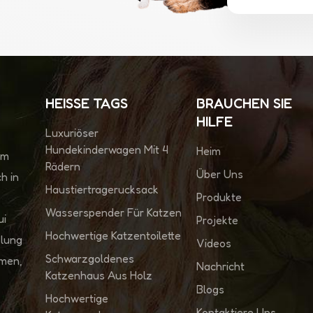
HEISSE TAGS
BRAUCHEN SIE
HILFE
Luxuriöser
Hundekinderwagen Mit 4
Heim
im
Rädern
Über Uns
h in
Haustiertragerucksack
Produkte
Wasserspender Für Katzen
ui
Projekte
Hochwertige Katzentoilette
klung
Videos
Schwarzgoldenes
hmen,
Nachricht
Katzenhaus Aus Holz
Blogs
Hochwertige
Kontaktiere Uns