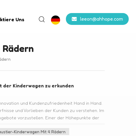
leeon@ahhope.com
ktiere Uns
4 Rädern
ädern
t der Kinderwagen zu erkunden
nnovation und Kundenzufriedenheit Hand in Hand.
ürfnisse und Vorlieben der Kunden zu verstehen. Im
gebote vorzustellen. Einer der Höhepunkte der
er Hochwertiger Twin-Doppel-Haustier-
austier-Kinderwagen Mit 4 Rädern
 die größtmögliche Kundenzufriedenheit zu