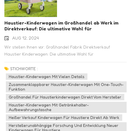
Haustier-Kinderwagen im Großhandel ab Werk im
Direktverkauf: Die ultimative Wahl für
Tierliebhaber!
AUG 12, 2024
Wir stellen Ihnen vor: Großhandel Fabrik Direktverkauf
Haustier Kinderwagen: Die ultimative Wahl für
Tierliebhaber! Sind Sie es leid, Ihren pelzigen Freund zu
Hause zu lassen, während Sie die Natur genießen? Suchen Sie
STICHWORTE :
nicht weiter! Unser Haustier-Kinderwagen im neuen Design ist
Haustier-Kinderwagen Mit Vielen Details
hier, um die perfekte Lösung zu bieten. Mit seinen innovativen
Zusammenklappbarer Haustier-Kinderwagen Mit One-Touch-
Funktionen und dem faltbaren Design bietet dieser
Funktion
Haustierkinderwagen Komfort und Komfort für Sie und Ihr
Großhandel Für Haustierkinderwagen Direkt Vom Hersteller
geliebtes Haustier. Eines der herausragenden Merkmale
Haustier-Kinderwagen Mit Getränkehalter-
Aufbewahrungstasche
unseres Haustierkinderwagens ist sein detailreiches Design.
Wir verstehen die unterschiedlichen Bedürfnisse von
Heißer Verkauf Kinderwagen Für Haustiere Direkt Ab Werk
Haustierbesitzern und dieser Kinderwagen wird allen gerecht.
Herstellerunabhängige Forschung Und Entwicklung Neuer
Kinderwagen Für Haustiere