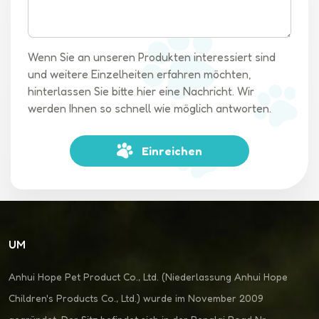
dass unser Haustier-Kinderwagen im Großhandel ab Werk ein
echter Wendepunkt für Tierliebhaber ist, die auf der Suche
nach Komfort, Qualität und Erschwinglichkeit sind. Sein Design
Wenn Sie an unseren Produkten interessiert sind
mit vielen Details, das One-Touch-Faltsystem und der
und weitere Einzelheiten erfahren möchten,
Großhandelspreis machen es zu einer ausgezeichneten Wahl.
hinterlassen Sie bitte hier eine Nachricht. Wir
Geben Sie sich nicht mit weniger zufrieden, wenn es um den
werden Ihnen so schnell wie möglich antworten.
Komfort und die Sicherheit Ihres Haustiers geht. Wählen Sie
unseren Haustier-Kinderwagen und begeben Sie sich
gemeinsam auf unvergessliche Reisen!
Einreichen
UM
Anhui Hope Pet Product Co., Ltd. (Niederlassung Anhui Hope
Children's Products Co., Ltd.) wurde im November 2009