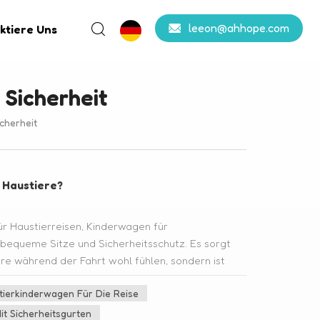
leeon@ahhope.com
ktiere Uns
 Sicherheit
cherheit
 Haustiere?
für Haustierreisen, Kinderwagen für
 bequeme Sitze und Sicherheitsschutz. Es sorgt
iere während der Fahrt wohl fühlen, sondern ist
stattet, um die Sicherheit von Haustieren zu
ierkinderwagen Für Die Reise
o, einen Kinderwagen für Haustiere zu
icherheit und KomfortIn unserem täglichen Leben
t Sicherheitsgurten