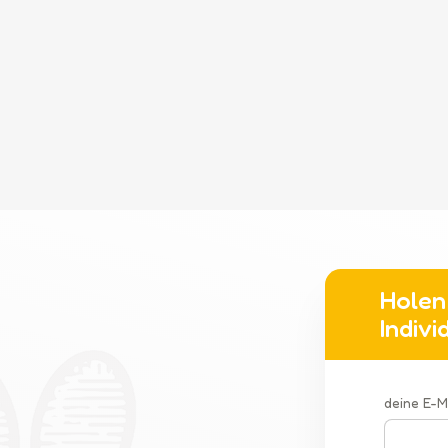
nicht nur ein sicheres und komfo
auch den Besitzern hilft, das Ve
eine positive Rolle bei der Sozial
reisen oder an öffentlichen Ver
Haustiere können Haustieren und
Daher ist der Kauf eines Kinder
Wohlergehen von Haustieren und
berücksichtigt.
Holen 
Indiv
deine E-M