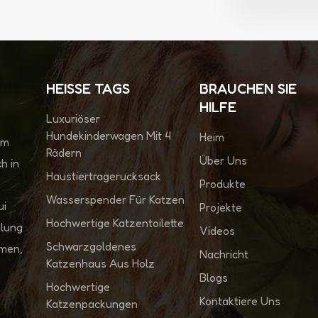
HEISSE TAGS
BRAUCHEN SIE
HILFE
Luxuriöser
Hundekinderwagen Mit 4
Heim
im
Rädern
Über Uns
h in
Haustiertragerucksack
Produkte
Wasserspender Für Katzen
ui
Projekte
Hochwertige Katzentoilette
klung
Videos
Schwarzgoldenes
hmen,
Nachricht
Katzenhaus Aus Holz
Blogs
Hochwertige
Kontaktiere Uns
Katzenpackungen