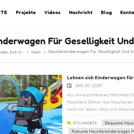
KTE
Projekte
Videos
Nachricht
Blog
Konta
nderwagen Für Geselligkeit Und
Haustierkinderwagen Für Geselligkeit Und Si
nden Sich In :
/
Heim
/
Lohnen sich Kinderwagen für
JAN 20, 2025
Als unverzichtbares Hilfsmittel 
Haustiere Bieten Sie Haustieren
nicht nur dafür, dass sich Haust
auch mit Sicherheitsgurten ausge
Bequeme Haust
gewährleisten. Lohnt es sich als
STICHWORTE :
kaufen? Bieten Sie Haustieren S
Robuste Haustierkinderwagen Mi