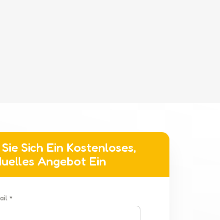
rtables Fahrerlebnis für Haustiere bietet, sondern
rhalten des Haustiers besser zu kontrollieren und
isierung zu spielen. Ganz gleich, ob Sie täglich
anstaltungen teilnehmen, Kinderwagen für
 Besitzern mehr Komfort und Sicherheit bieten.
wagens eine lohnende Investition, wenn man das
 die Anforderungen öffentlicher Anlässe
Sie Sich Ein Kostenloses,
iduelles Angebot Ein
ail *