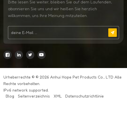
Bitte lesen Sie weiter, bleiben Sie auf dem Laufenden,
abonnieren Sie uns und wir heißen Sie herzlich
willkommen, uns Ihre Meinung mitzuteilen.
Urheberrechte © © 2026 Anhui Hope Pet Products Co., LTD Alle
Rechte vorbehalten.
IPv6 network supported.
Blog
Seitenverzeichnis
XML
Datenschutzrichtlinie