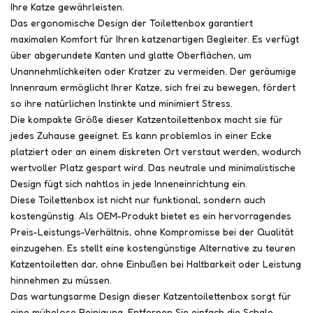
Ihre Katze gewährleisten.
Das ergonomische Design der Toilettenbox garantiert
maximalen Komfort für Ihren katzenartigen Begleiter. Es verfügt
über abgerundete Kanten und glatte Oberflächen, um
Unannehmlichkeiten oder Kratzer zu vermeiden. Der geräumige
Innenraum ermöglicht Ihrer Katze, sich frei zu bewegen, fördert
so ihre natürlichen Instinkte und minimiert Stress.
Die kompakte Größe dieser Katzentoilettenbox macht sie für
jedes Zuhause geeignet. Es kann problemlos in einer Ecke
platziert oder an einem diskreten Ort verstaut werden, wodurch
wertvoller Platz gespart wird. Das neutrale und minimalistische
Design fügt sich nahtlos in jede Inneneinrichtung ein.
Diese Toilettenbox ist nicht nur funktional, sondern auch
kostengünstig. Als OEM-Produkt bietet es ein hervorragendes
Preis-Leistungs-Verhältnis, ohne Kompromisse bei der Qualität
einzugehen. Es stellt eine kostengünstige Alternative zu teuren
Katzentoiletten dar, ohne Einbußen bei Haltbarkeit oder Leistung
hinnehmen zu müssen.
Das wartungsarme Design dieser Katzentoilettenbox sorgt für
eine mühelose Reinigung. Entfernen Sie einfach die Schale,