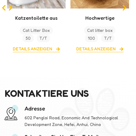
Hochwertige
OEM Günstige
Katzentoilette aus
Toilettenbox-
Cat litter box
Cat litter box
Kunststoff
Reinigung aus
100
T/T
100
T/T
Kunststoff
DETAILS ANZEIGEN
DETAILS ANZEIGEN
KONTAKTIERE UNS
Adresse
602 Penglai Road, Economic And Technological
Development Zone, Hefei, Anhui, China