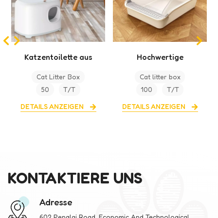
Hochwertige
OEM Günstige
Katzentoilette aus
Toilettenbox-
Cat litter box
Cat litter box
Kunststoff
Reinigung aus
100
T/T
100
T/T
Kunststoff
DETAILS ANZEIGEN
DETAILS ANZEIGEN
KONTAKTIERE UNS
Adresse
602 Penglai Road, Economic And Technological