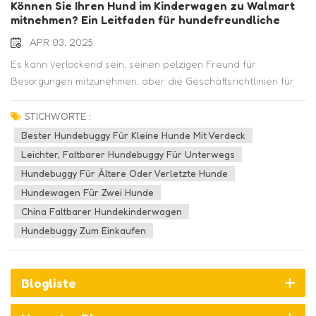
Können Sie Ihren Hund im Kinderwagen zu Walmart
mitnehmen? Ein Leitfaden für hundefreundliche
Geschäfte
APR 03, 2025
Es kann verlockend sein, seinen pelzigen Freund für
Besorgungen mitzunehmen, aber die Geschäftsrichtlinien für
Haustiere variieren stark. Wenn Sie sich fragen, „Kann ich
meinen Hund im Kinderwagen zu Walmart mitnehmen?“ oder
STICHWORTE :
welche Einzelhändler Haustiere willkommen heißen, dieser
Bester Hundebuggy Für Kleine Hunde Mit Verdeck
Leitfaden schlüsselt die Regeln für beliebte Geschäfte auf
Leichter, Faltbarer Hundebuggy Für Unterwegs
wie Walmart, Ziel, Traktorversorgung, Home Depot, Und
Hundebuggy Für Ältere Oder Verletzte Hunde
Lowe's.1. Walmart: Nur Servicetiere (keine Haustiere in
Hundewagen Für Zwei Hunde
Kinderwagen)Die Politik von Walmart ist klar: nur ADA-
China Faltbarer Hundekinderwagen
definierte Diensthunde sind in Geschäften erlaubt. Haustiere,
Hundebuggy Zum Einkaufen
Tiere zur emotionalen Unterstützung und Hunde in
Kinderwagen oder Tragetaschen sind nicht erlaubt, auch
wenn sie sich gut benehmen. Mitarbeiter können fragen:„Ist
Blogliste
das ein Diensttier?“„Für welche Aufgabe ist es
ausgebildet?“Warum? Diese Regelung beruht auf