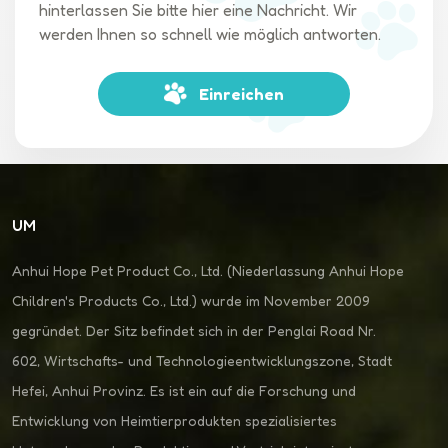
hinterlassen Sie bitte hier eine Nachricht. Wir
Wenn Ihr Hund ängstlich oder reaktiv ist, lassen Sie den
werden Ihnen so schnell wie möglich antworten.
Ausflug aus.Hundefreundliche AlternativenWenn Walmart
oder Target keine Option sind, versuchen Sie:Zoohandlungen
(Petco, PetSmart, lokale Geschäfte).Outdoor-Händler (Bass
Einreichen
Pro Shops, REI).Läden für landwirtschaftliche Bedarfsartikel
(Traktorzubehör, Rural King).Abschließende
GedankenWährend ein Hundewagen könnte für Walmart wie
eine Lösung erscheinen, sich an tierfreundliche Geschäfte
sorgt für ein stressfreies Erlebnis für Sie, Ihren Welpen und
UM
das Ladenpersonal. Training, Sicherheit und die Einhaltung der
Geschäftsrichtlinien stehen immer an erster Stelle – viel Spaß
Anhui Hope Pet Product Co., Ltd. (Niederlassung Anhui Hope
beim Einkaufen!Schlüsselwörter: Hundebuggy bei Walmart,
Children's Products Co., Ltd.) wurde im November 2009
hundefreundliche Geschäfte, sind Hunde bei Target erlaubt,
sind Hunde bei Tractor Supply erlaubt, sind Hunde bei Home
gegründet. Der Sitz befindet sich in der Penglai Road Nr.
Depot erlaubt, sind Hunde bei Lowe's erlaubt.🐾 Kennst du
602, Wirtschafts- und Technologieentwicklungszone, Stadt
einen hundefreundlichen Laden? Teile ihn in den
Hefei, Anhui Provinz. Es ist ein auf die Forschung und
Kommentaren! 🐾
Entwicklung von Heimtierprodukten spezialisiertes