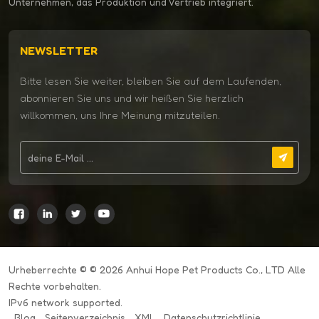
Unternehmen, das Produktion und Vertrieb integriert.
NEWSLETTER
Bitte lesen Sie weiter, bleiben Sie auf dem Laufenden,
abonnieren Sie uns und wir heißen Sie herzlich
willkommen, uns Ihre Meinung mitzuteilen.
Urheberrechte © © 2026 Anhui Hope Pet Products Co., LTD Alle
Rechte vorbehalten.
IPv6 network supported.
Blog
Seitenverzeichnis
XML
Datenschutzrichtlinie