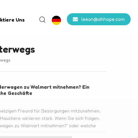
leeon@ahhope.com
ktiere Uns
nterwegs
rwegs
nderwagen zu Walmart mitnehmen? Ein
che Geschäfte
 pelzigen Freund für Besorgungen mitzunehmen,
 Haustiere variieren stark. Wenn Sie sich fragen,
erwagen zu Walmart mitnehmen?“ oder welche
en heißen, dieser Leitfaden schlüsselt die Regeln