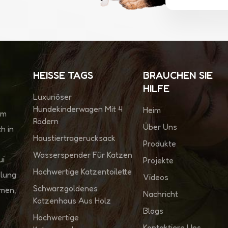
HEISSE TAGS
BRAUCHEN SIE
HILFE
Luxuriöser
Hundekinderwagen Mit 4
Heim
im
Rädern
Über Uns
h in
Haustiertragerucksack
Produkte
Wasserspender Für Katzen
ui
Projekte
Hochwertige Katzentoilette
klung
Videos
Schwarzgoldenes
hmen,
Nachricht
Katzenhaus Aus Holz
Blogs
Hochwertige
Kontaktiere Uns