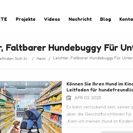
KTE
Projekte
Videos
Nachricht
Blog
Konta
r, Faltbarer Hundebuggy Für U
Leichter, Faltbarer Hundebuggy Für Unte
efinden Sich In :
/
Heim
/
Können Sie Ihren Hund im Ki
Leitfaden für hundefreundli
APR 03, 2025
Es kann verlockend sein, seinen
aber die Geschäftsrichtlinien für
„Kann ich meinen Hund im Kind
Einzelhändler Haustiere willkomm