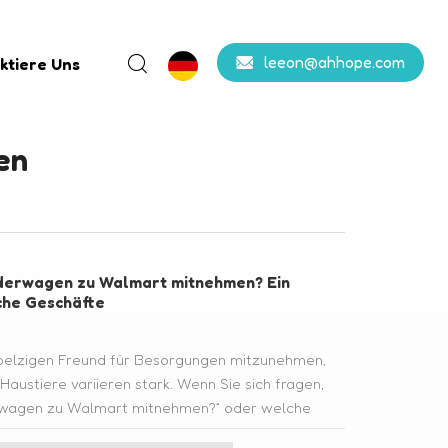
leeon@ahhope.com
ktiere Uns
en
nderwagen zu Walmart mitnehmen? Ein
che Geschäfte
 pelzigen Freund für Besorgungen mitzunehmen,
 Haustiere variieren stark. Wenn Sie sich fragen,
erwagen zu Walmart mitnehmen?“ oder welche
en heißen, dieser Leitfaden schlüsselt die Regeln