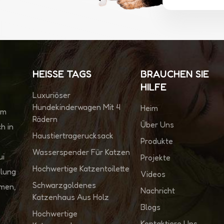
HEISSE TAGS
BRAUCHEN SIE
HILFE
Luxuriöser
Hundekinderwagen Mit 4
Heim
im
Rädern
Über Uns
h in
Haustiertragerucksack
Produkte
Wasserspender Für Katzen
ui
Projekte
Hochwertige Katzentoilette
klung
Videos
Schwarzgoldenes
hmen,
Nachricht
Katzenhaus Aus Holz
Blogs
Hochwertige
Kontaktiere Uns