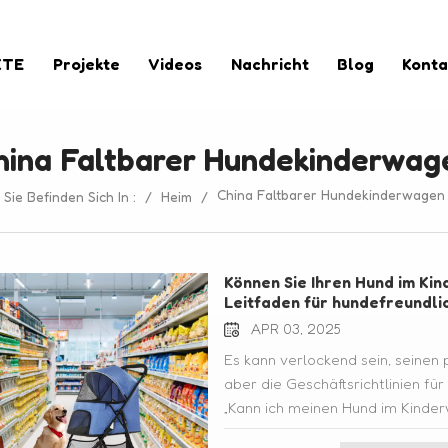
KTE
Projekte
Videos
Nachricht
Blog
Konta
hina Faltbarer Hundekinderwag
China Faltbarer Hundekinderwagen
Sie Befinden Sich In :
/
Heim
/
Können Sie Ihren Hund im Ki
Leitfaden für hundefreundli
APR 03, 2025
Es kann verlockend sein, seinen
aber die Geschäftsrichtlinien für
„Kann ich meinen Hund im Kind
Einzelhändler Haustiere willkomm